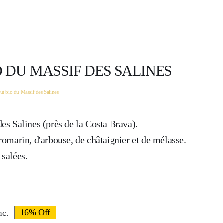
O DU MASSIF DES SALINES
ut bio du Massif des Salines
es Salines (près de la Costa Brava).
romarin, d'arbouse, de châtaignier et de mélasse.
salées.
16% Off
nc.