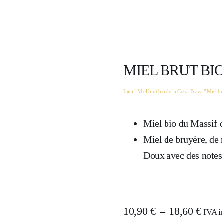
MIEL BRUT BI
Inici
"
Miel brut bio de la Costa Brava
"
Miel br
Miel bio du Massif d
Miel de bruyère, de 
Doux avec des notes 
Plage
10,90
€
18,60
€
–
IVA i