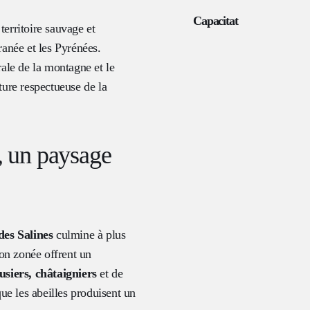
Capacitat
territoire sauvage et
rranée et les Pyrénées.
rale de la montagne et le
ture respectueuse de la
s, un paysage
des Salines
culmine à plus
ion zonée offrent un
siers, châtaigniers
et de
que les abeilles produisent un