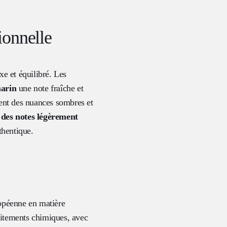
ionnelle
xe et équilibré. Les
arin
une note fraîche et
ent des nuances sombres et
 des notes légèrement
thentique.
ropéenne en matière
raitements chimiques, avec