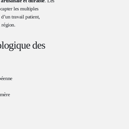
 artisanale et durable
. Les
 capter les multiples
 d’un travail patient,
a région.
ologique des
opéenne
amère