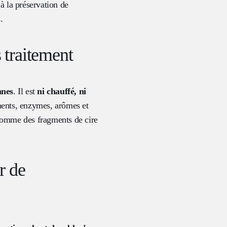
 à la préservation de
.
s traitement
nnes
. Il est
ni chauffé, ni
iments, enzymes, arômes et
s comme des fragments de cire
r de