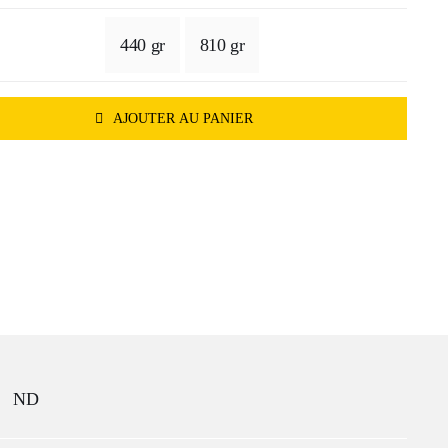
440 gr
810 gr
 €
AJOUTER AU PANIER
 €
ND