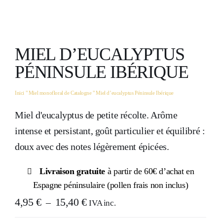
MON COMPTE
MIEL D’EUCALYPTUS
PÉNINSULE IBÉRIQUE
Inici
"
Miel monofloral de Catalogne
"
Miel d’eucalyptus Péninsule Ibérique
Miel d'eucalyptus de petite récolte. Arôme
intense et persistant, goût particulier et équilibré :
doux avec des notes légèrement épicées.
Livraison gratuite
à partir de 60€ d’achat en
Espagne péninsulaire (pollen frais non inclus)
Plage
4,95
€
15,40
€
–
IVA inc.
de