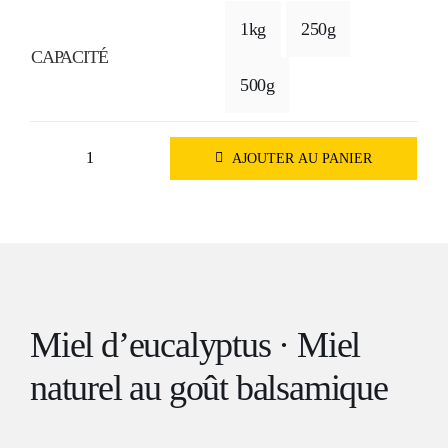
1kg
250g
prix :
CAPACITÉ
4,95 €
500g
à
15,40 €
AJOUTER AU PANIER
quantité
de
Miel
d'eucalyptus
Péninsule
Ibérique
Miel d’eucalyptus · Miel
naturel au goût balsamique