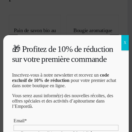
AJOUTER
AJOUTER
AU
AU
PANIER
PANIER
/
/
Pain de savon bio au
Bougie aromatique
DÉTAILS
DÉTAILS
miel et au karité
100 % cire d’abeille
X
100% végétal
pure (350 g)
🎁 Profitez de 10% de réduction
3,70
€
14,80
€
IVA inc.
IVA inc.
sur votre première commande
Inscrivez-vous à notre newsletter et recevez un
code
exclusif de 10% de réduction
pour votre premier achat
dans notre boutique en ligne.
Vous serez aussi informé(e) des nouvelles récoltes, des
offres spéciales et des activités d’apitourisme dans
l’Empordà.
BOUTIQUE
AUTRE
Email*
Miel Brut Bio
Questions Fréquemment
Posées