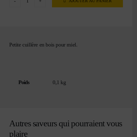
AJOUTER AU PANIER
MON COMPTE
quantité
de
Petite
cuillère
en
bois
Petite cuillère en bois pour miel.
pour
le
miel
Poids
0,1 kg
Autres saveurs qui pourraient vous
plaire