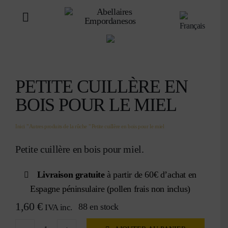
Aller
au
Toggle
contenu
Navigation
BOUTIQUE
APITOURISME
PETITE CUILLÈRE EN
BOIS POUR LE MIEL
APICULTURE
Inici
"
Autres produits de la rûche
"
Petite cuillère en bois pour le miel
QUI SOMMES NOUS
Petite cuillère en bois pour miel.
CONTACT
Livraison gratuite
à partir de 60€ d’achat en
Espagne péninsulaire (pollen frais non inclus)
PANIER
1,60
€
88 en stock
IVA inc.