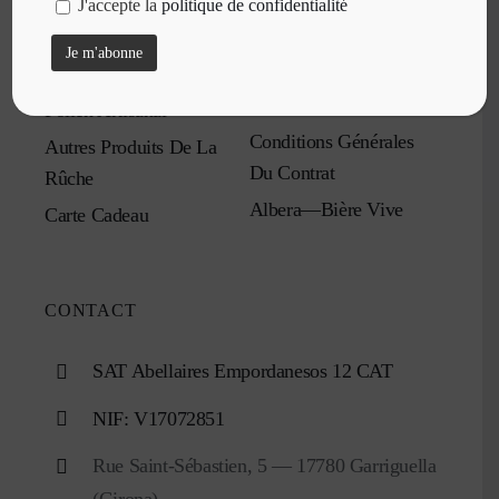
Miel Brut Crémeux
J'accepte la
politique de confidentialité
Avis Légal
Miel Monofloral
Politique De Privacité
Miel Polyfloral
Politique De Cookies
Pollen Artisanal
Conditions Générales
Autres Produits De La
Du Contrat
Rûche
Albera—Bière Vive
Carte Cadeau
CONTACT
SAT Abellaires Empordanesos 12 CAT
NIF: V17072851
Rue Saint-Sébastien, 5 — 17780 Garriguella