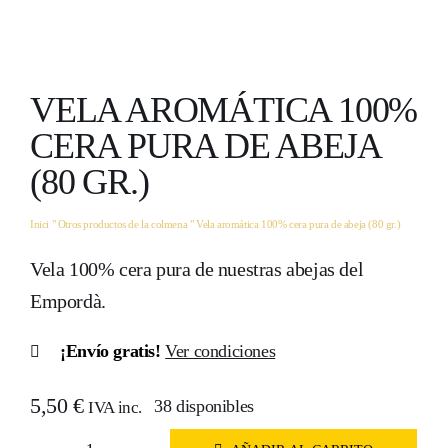
MI CUENTA
VELA AROMÁTICA 100%
CERA PURA DE ABEJA
(80 GR.)
Inici
"
Otros productos de la colmena
"
Vela aromática 100% cera pura de abeja (80 gr.)
Vela 100% cera pura de nuestras abejas del
Empordà.
¡Envío gratis!
Ver condiciones
5,50
€
38 disponibles
IVA inc.