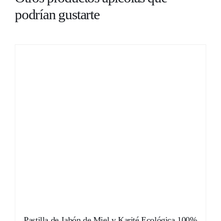
podrían gustarte
AÑADIR AL CARRITO
/
DETALLES
Pastilla de Jabón de Miel y Karité Ecológica 100%