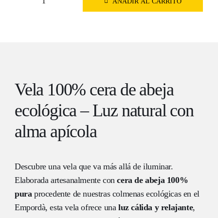
AÑADIR AL CARRITO
Vela
aromática
100%
cera
pura
de
abeja
Vela 100% cera de abeja
(80
gr.)
ecológica – Luz natural con
cantidad
alma apícola
Descubre una vela que va más allá de iluminar.
Elaborada artesanalmente con
cera de abeja 100%
pura
procedente de nuestras colmenas ecológicas en el
Empordà, esta vela ofrece una
luz cálida y relajante
,