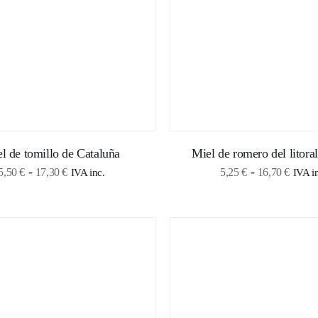
l de tomillo de Cataluña
Miel de romero del litoral
Rango
Rang
-
-
5,50
€
17,30
€
5,25
€
16,70
€
IVA inc.
IVA i
de
de
precios:
precio
desde
desde
5,50 €
5,25 
hasta
hasta
17,30 €
16,70