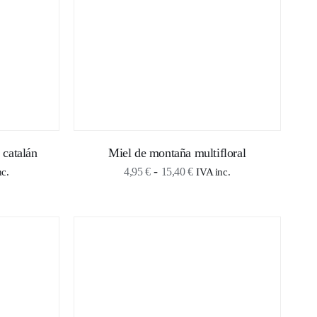
 catalán
Miel de montaña multifloral
o
Rango
-
4,95
€
15,40
€
nc.
IVA inc.
de
s:
precios:
desde
€
4,95 €
hasta
 €
15,40 €