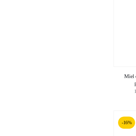
Miel 
-16%