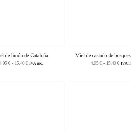
el de limón de Cataluña
Miel de castaño de bosques
Rango
Rang
-
-
4,95
€
15,40
€
4,95
€
15,40
€
IVA inc.
IVA i
de
de
precios:
precio
desde
desde
4,95 €
4,95 
hasta
hasta
15,40 €
15,40