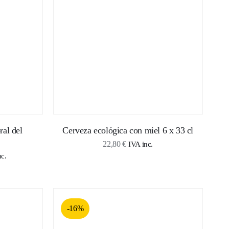
500,00 €
ral del
Cerveza ecológica con miel 6 x 33 cl
22,80
€
IVA inc.
o
nc.
s:
-16%
€