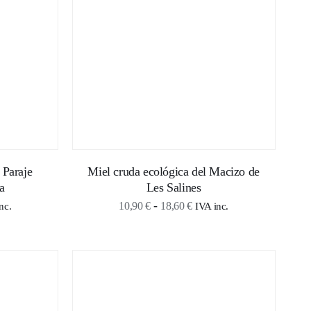
18,60 €
 Paraje
Miel cruda ecológica del Macizo de
a
Les Salines
o
Rango
-
10,90
€
18,60
€
nc.
IVA inc.
de
os:
precios:
e
desde
0 €
10,90 €
hasta