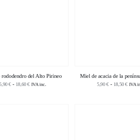
18,60 €
18,6
 rododendro del Alto Pirineo
Miel de acacia de la penínsu
Rango
Rang
-
-
5,90
€
18,60
€
5,90
€
18,50
€
IVA inc.
IVA i
de
de
precios:
precio
desde
desde
5,90 €
5,90 
hasta
hasta
18,60 €
18,50