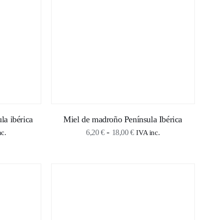
0 €
18,60 €
la ibérica
Miel de madroño Península Ibérica
o
Rango
-
6,20
€
18,00
€
nc.
IVA inc.
de
s:
precios:
desde
€
6,20 €
hasta
 €
18,00 €