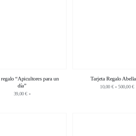
 regalo “Apicultores para un
Tarjeta Regalo Abella
día”
-
10,00
€
500,00
€
Rango
-
39,00
€
de
p
precios:
desde
39,00 €
h
hasta