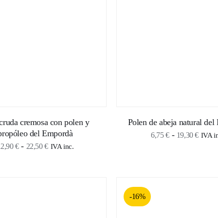
23,30
cruda cremosa con polen y
Polen de abeja natural de
propóleo del Empordà
Rang
-
6,75
€
19,30
€
IVA i
Rango
-
12,90
€
22,50
€
IVA inc.
de
de
precio
precios:
desde
desde
6,75 
-16%
12,90 €
hasta
hasta
19,30