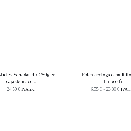
ieles Variadas 4 x 250g en
Polen ecológico multiflo
caja de madera
Empordà
Rang
-
24,50
€
6,55
€
23,30
€
IVA inc.
IVA i
de
precio
desde
6,55 
hasta