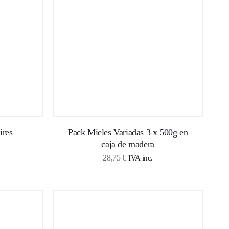
ires
Pack Mieles Variadas 3 x 500g en
caja de madera
Rango
28,75
€
IVA inc.
de
recios:
desde
10,00 €
asta