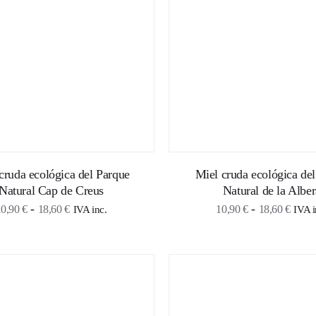
22,50 €
cruda ecológica del Parque
Miel cruda ecológica del
Natural Cap de Creus
Natural de la Alber
Rango
Rang
-
-
10,90
€
18,60
€
10,90
€
18,60
€
IVA inc.
IVA i
de
de
precios:
preci
desde
desd
10,90 €
10,9
hasta
hasta