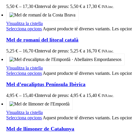
5,50
€
–
17,30
€
Interval de preus: 5,50 € a 17,30 €
IVA inc.
Visualitza la cistella
Selecciona opcions
Aquest producte té diverses variants. Les opcion
Mel de romaní del litoral català
5,25
€
–
16,70
€
Interval de preus: 5,25 € a 16,70 €
IVA inc.
Visualitza la cistella
Selecciona opcions
Aquest producte té diverses variants. Les opcion
Mel d’eucaliptus Península Ibèrica
4,95
€
–
15,40
€
Interval de preus: 4,95 € a 15,40 €
IVA inc.
Visualitza la cistella
Selecciona opcions
Aquest producte té diverses variants. Les opcion
Mel de llimoner de Catalunya