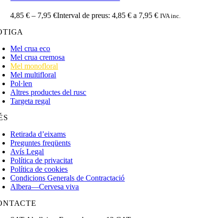
4,85
€
–
7,95
€
Interval de preus: 4,85 € a 7,95 €
IVA inc.
OTIGA
Mel crua eco
Mel crua cremosa
Mel monofloral
Mel multifloral
Pol·len
Altres productes del rusc
Targeta regal
ÉS
Retirada d’eixams
Preguntes freqüents
Avís Legal
Política de privacitat
Política de cookies
Condicions Generals de Contractació
Albera—Cervesa viva
ONTACTE