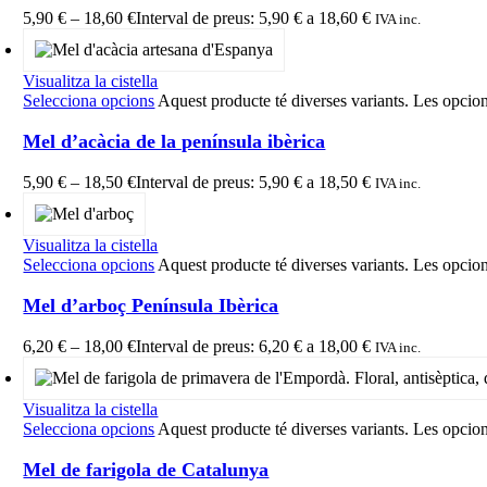
5,90
€
–
18,60
€
Interval de preus: 5,90 € a 18,60 €
IVA inc.
Visualitza la cistella
Selecciona opcions
Aquest producte té diverses variants. Les opcion
Mel d’acàcia de la península ibèrica
5,90
€
–
18,50
€
Interval de preus: 5,90 € a 18,50 €
IVA inc.
Visualitza la cistella
Selecciona opcions
Aquest producte té diverses variants. Les opcion
Mel d’arboç Península Ibèrica
6,20
€
–
18,00
€
Interval de preus: 6,20 € a 18,00 €
IVA inc.
Visualitza la cistella
Selecciona opcions
Aquest producte té diverses variants. Les opcion
Mel de farigola de Catalunya