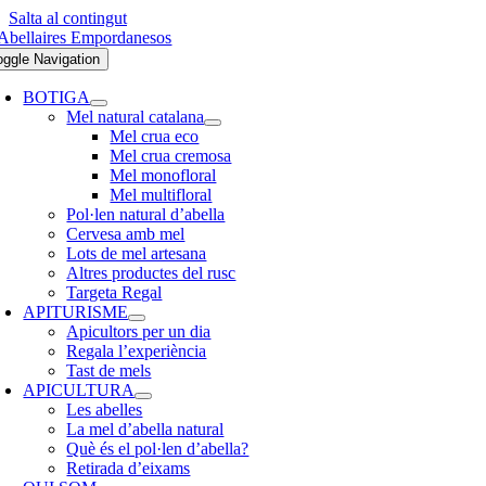
Salta al contingut
oggle Navigation
BOTIGA
Mel natural catalana
Mel crua eco
Mel crua cremosa
Mel monofloral
Mel multifloral
Pol·len natural d’abella
Cervesa amb mel
Lots de mel artesana
Altres productes del rusc
Targeta Regal
APITURISME
Apicultors per un dia
Regala l’experiència
Tast de mels
APICULTURA
Les abelles
La mel d’abella natural
Què és el pol·len d’abella?
Retirada d’eixams