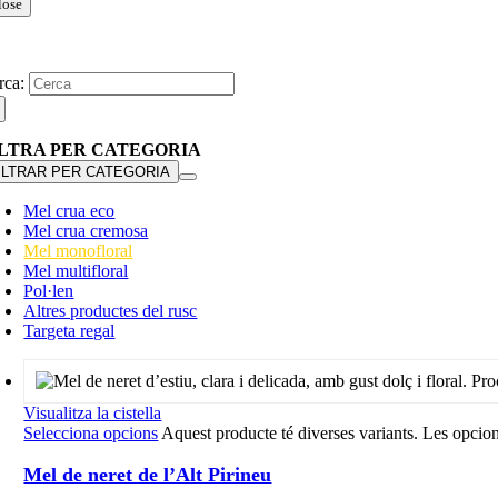
lose
rca:
ILTRA PER CATEGORIA
ILTRAR PER CATEGORIA
Mel crua eco
Mel crua cremosa
Mel monofloral
Mel multifloral
Pol·len
Altres productes del rusc
Targeta regal
Visualitza la cistella
Selecciona opcions
Aquest producte té diverses variants. Les opcion
Mel de neret de l’Alt Pirineu