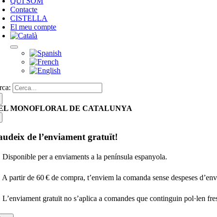
QUI SOM
Contacte
CISTELLA
El meu compte
rca:
EL MONOFLORAL DE CATALUNYA
udeix de l’enviament gratuït!
 Disponible per a enviaments a la península espanyola.
 A partir de 60 € de compra, t’enviem la comanda sense despeses d’en
 L’enviament gratuït no s’aplica a comandes que continguin pol·len fresc,