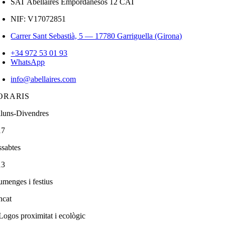
SAT Abellaires Empordanesos 12 CAT
NIF: V17072851
Carrer Sant Sebastià, 5 — 17780 Garriguella (Girona)
+34 972 53 01 93
WhatsApp
info@abellaires.com
ORARIS
lluns-Divendres
17
ssabtes
13
umenges i festius
ncat