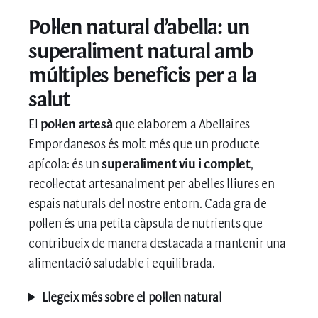
EL MEU COMPTE
Pol·len natural d’abella: un
Mel crua cremosa
superaliment natural amb
Mel monofloral
múltiples beneficis per a la
Mel multifloral
salut
Pol·len
El
pol·len artesà
que elaborem a Abellaires
Altres productes del rusc
Empordanesos és molt més que un producte
apícola: és un
superaliment viu i complet
,
Targeta regal
recol·lectat artesanalment per abelles lliures en
espais naturals del nostre entorn. Cada gra de
pol·len és una petita càpsula de nutrients que
contribueix de manera destacada a mantenir una
alimentació saludable i equilibrada.
Llegeix més sobre el pol·len natural