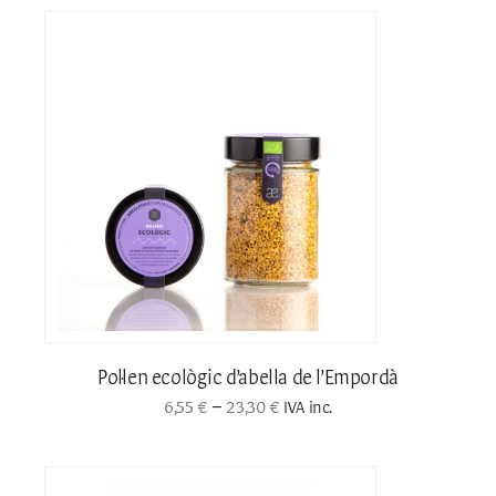
Pol·len ecològic d’abella de l’Empordà
Interval
–
6,55
€
23,30
€
IVA inc.
de
preus: