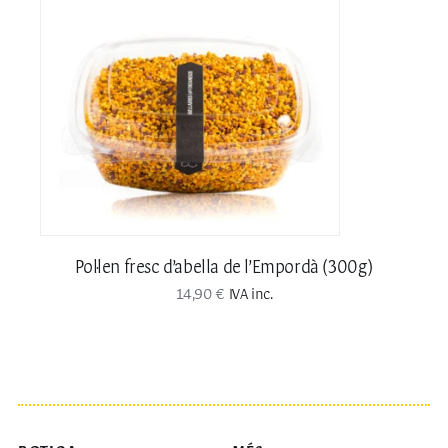
19,30 €
Pol·len fresc d’abella de l’Empordà (300g)
14,90
€
IVA inc.