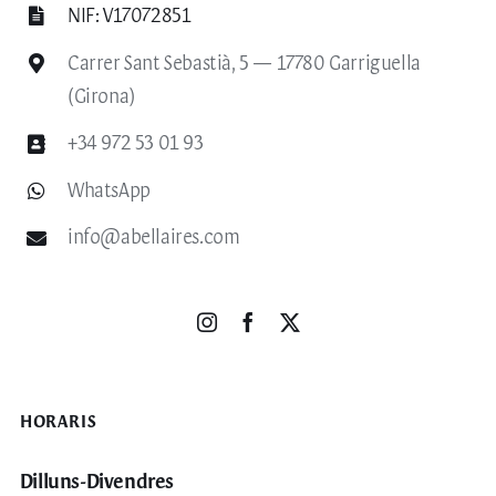
NIF: V17072851
Carrer Sant Sebastià, 5 — 17780 Garriguella
(Girona)
+34 972 53 01 93
WhatsApp
info@abellaires.com
HORARIS
Dilluns-Divendres