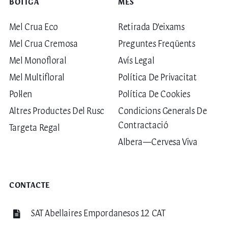
BOTIGA
MÉS
Mel Crua Eco
Retirada D’eixams
Mel Crua Cremosa
Preguntes Freqüents
Mel Monofloral
Avís Legal
Mel Multifloral
Política De Privacitat
Pol·len
Política De Cookies
Altres Productes Del Rusc
Condicions Generals De
Contractació
Targeta Regal
Albera—Cervesa Viva
CONTACTE
SAT Abellaires Empordanesos 12 CAT