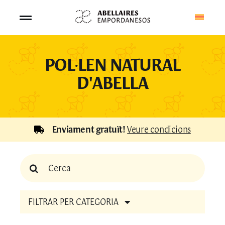
Salta
al
Toggle
contingut
Navigation
BOTIGA
POL·LEN NATURAL
D'ABELLA
APITURISME
APICULTURA
Enviament gratuït!
Veure condicions
QUI SOM
Cerca:
CONTACTE
FILTRAR PER CATEGORIA
CISTELLA
Mel crua eco