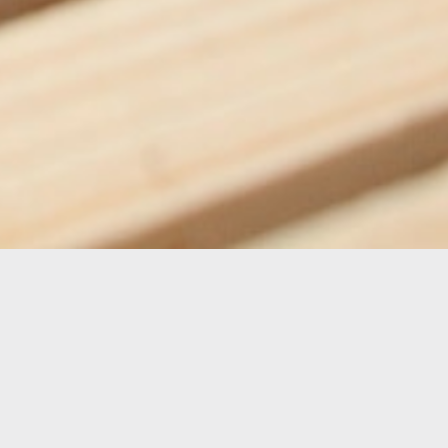
ai el sabor autèntic de la mel crua artesana 