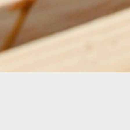
Has tastat m
-16%
-16%