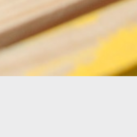
de l’Empordà?
-16%