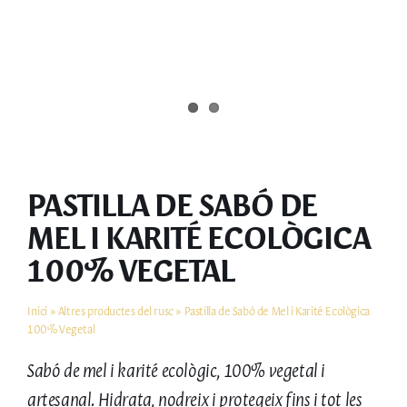
EL MEU COMPTE
PASTILLA DE SABÓ DE
MEL I KARITÉ ECOLÒGICA
100% VEGETAL
Inici
»
Altres productes del rusc
»
Pastilla de Sabó de Mel i Karité Ecològica
100% Vegetal
Sabó de mel i karité ecològic, 100% vegetal i
artesanal. Hidrata, nodreix i protegeix fins i tot les