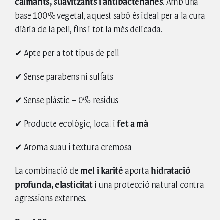
calmants, suavitzants i antibacterianes
. Amb una
Vegetal
base 100% vegetal, aquest sabó és ideal per a la cura
diària de la pell, fins i tot la més delicada.
✔ Apte per a tot tipus de pell
✔ Sense parabens ni sulfats
✔ Sense plàstic – 0% residus
✔ Producte ecològic, local i
fet a mà
✔ Aroma suau i textura cremosa
La combinació de
mel i karité
aporta
hidratació
profunda, elasticitat
i una protecció natural contra
agressions externes.