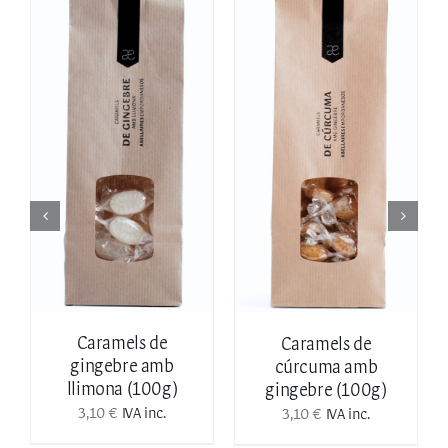
AFEGEIX A LA
AFEGEIX A LA
CISTELLA
/
CISTELLA
/
DETALLS
DETALLS
Caramels de
Caramels de
gingebre amb
cúrcuma amb
llimona (100g)
gingebre (100g)
3,10
€
3,10
€
IVA inc.
IVA inc.