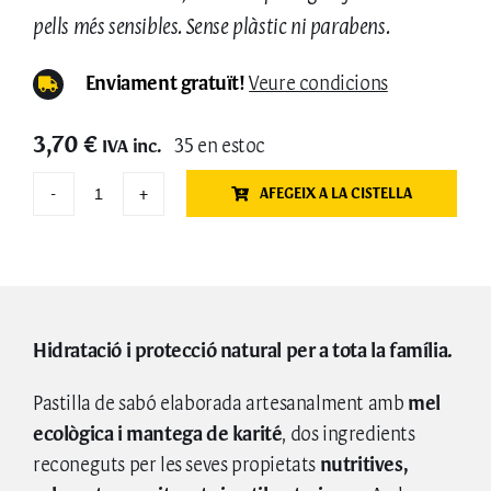
pells més sensibles. Sense plàstic ni parabens.
Enviament gratuït!
Veure condicions
3,70
€
35 en estoc
IVA inc.
AFEGEIX A LA CISTELLA
quantitat
de
Pastilla
de
Sabó
de
Hidratació i protecció natural per a tota la família.
Mel
i
Pastilla de sabó elaborada artesanalment amb
mel
Karité
ecològica i mantega de karité
, dos ingredients
Ecològica
reconeguts per les seves propietats
nutritives,
100%