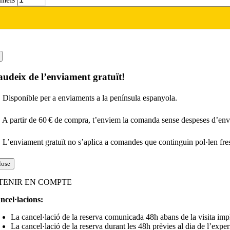
udeix de l’enviament gratuït!
 Disponible per a enviaments a la península espanyola.
 A partir de 60 € de compra, t’enviem la comanda sense despeses d’en
 L’enviament gratuït no s’aplica a comandes que continguin pol·len fresc,
lose
 TENIR EN COMPTE
ncel·lacions:
La cancel·lació de la reserva comunicada 48h abans de la visita impl
La cancel·lació de la reserva durant les 48h prèvies al dia de l’exper