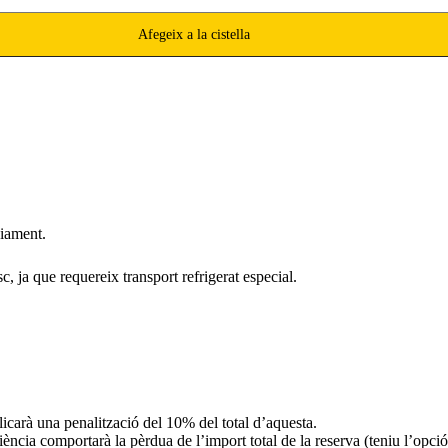
Afegeix a la cistella
viament.
 ja que requereix transport refrigerat especial.
icarà una penalització del 10% del total d’aquesta.
iència comportarà la pèrdua de l’import total de la reserva (teniu l’opci