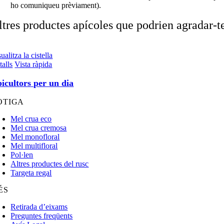
ho comuniqueu prèviament).
ltres productes apícoles que podrien agradar-t
ualitza la cistella
talls
Vista ràpida
icultors per un dia
OTIGA
Mel crua eco
Mel crua cremosa
Mel monofloral
Mel multifloral
Pol·len
Altres productes del rusc
Targeta regal
ÉS
Retirada d’eixams
Preguntes freqüents