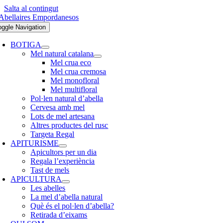
Salta al contingut
oggle Navigation
BOTIGA
Mel natural catalana
Mel crua eco
Mel crua cremosa
Mel monofloral
Mel multifloral
Pol·len natural d’abella
Cervesa amb mel
Lots de mel artesana
Altres productes del rusc
Targeta Regal
APITURISME
Apicultors per un dia
Regala l’experiència
Tast de mels
APICULTURA
Les abelles
La mel d’abella natural
Què és el pol·len d’abella?
Retirada d’eixams