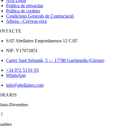
Avís Legal
Política de privacitat
Política de cookies
Condicions Generals de Contractació
Albera—Cervesa viva
ONTACTE
SAT Abellaires Empordanesos 12 CAT
NIF: V17072851
Carrer Sant Sebastià, 5 — 17780 Garriguella (Girona)
+34 972 53 01 93
WhatsApp
info@abellaires.com
ORARIS
lluns-Divendres
17
ssabtes