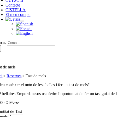
QUI SOM
Contacte
CISTELLA
El meu compte
rca:
st de mels
ci
»
Reserves
»
Tast de mels
eu conèixer el món de les abelles i fer un tast de mels?
bellaires Empordanesos us oferim l’oportunitat de fer un tast guiat de le
,00
€
IVA inc.
ntitat de Tast
 mels